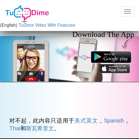
(English)
TuDime Video With Features
Download The App
对不起，此内容只适用于
美式英文
，
Spanish
，
Thai
和
斯瓦希里文
。